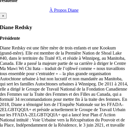
résidente
À Propos Diane
×
Diane Redsky
Présidente
Diane Redsky est une fière mère de trois enfants et une Kookum
(grand-mère). Elle est membre de la Première Nation de Shoal Lake
#40, dans le territoire du Traité #3, et réside à Winnipeg, au Manitoba,
Canada. Elle a passé la majeure partie de sa carrière à diriger le Centre
Ma Mawi Wi Chi Itata – traduit de l’ojibwé comme « nous travaillons
tous ensemble pour s’entraider » – la plus grande organisation
Autochtone urbaine à but non lucratif et non mandatée au Manitoba,
qui sert les familles Autochtones urbaines à Winnipeg. De 2011 à 2014
elle a dirigé le Groupe de Travail National de la Fondation Canadienne
des Femmes sur la Traite des Femmes et des Filles au Canada, qui a
formulé 34 recommandations pour mettre fin à la traite des femmes. En
2018, Diane a témoigné lors de l’Enquête Nationale sur les FFADA-
2ELGBTQQIA+ et préside actuellement le Groupe de Travail Urbain
sur les FFADA-2ELGBTQQIA+ qui a lancé leur Plan d’Action
National intitulé : Voie Urbaine vers la Récupération du Pouvoir et de
la Place, Indépendamment de la Résidence, le 3 juin 2021, et travaille