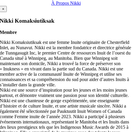
À Propos Nikki
×
Nikki Komaksiutiksak
Membre
Nikki Komaksiutiksak est une femme Inuite originaire de Chesterfield
Inlet, au Nunavut. Nikki est la membre fondatrice et directrice générale
de Tunngasugit Inc, le premier Centre de ressources Inuit de l’ouest du
Canada situé à Winnipeg, au Manitoba. Bien que Winnipeg soit
maintenant son domicile, Nikki a trouvé la force de préserver son
« Inukness » en vivant dans la partie sud du Canada. Nikki est une
membre active de la communauté Inuite de Winnipeg et utilise ses
connaissances et sa compréhension du sud pour aider d’autres Inuits à
s’installer dans la grande ville.
Nikki est une source d’inspiration pour les jeunes et les moins jeunes
partout, et démontre vraiment une passion pour son identité culturelle.
Nikki est une chanteuse de gorge expérimentée, une enseignante
d’histoire et de culture Inuite, et une artiste musicale sincère. Nikki a
également été sélectionnée par Pauktuutit Inuit Women of Canada
comme Femme inuite de l’année 2023. Nikki a participé à plusieurs
événements internationaux, représentant le Manitoba et les Inuits dans
des lieux prestigieux tels que les Indigenous Music Awards de 2015 à