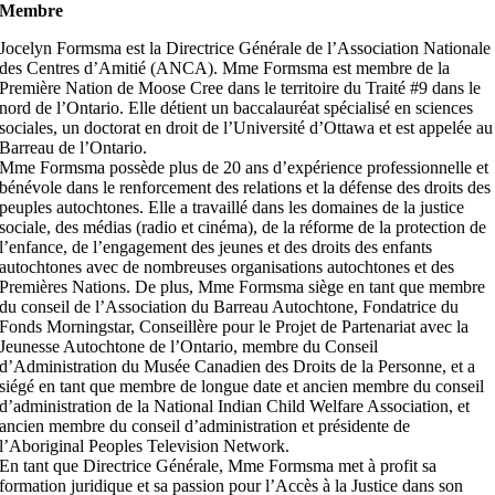
Membre
Jocelyn Formsma est la Directrice Générale de l’Association Nationale
des Centres d’Amitié (ANCA). Mme Formsma est membre de la
Première Nation de Moose Cree dans le territoire du Traité #9 dans le
nord de l’Ontario. Elle détient un baccalauréat spécialisé en sciences
sociales, un doctorat en droit de l’Université d’Ottawa et est appelée au
Barreau de l’Ontario.
Mme Formsma possède plus de 20 ans d’expérience professionnelle et
bénévole dans le renforcement des relations et la défense des droits des
peuples autochtones. Elle a travaillé dans les domaines de la justice
sociale, des médias (radio et cinéma), de la réforme de la protection de
l’enfance, de l’engagement des jeunes et des droits des enfants
autochtones avec de nombreuses organisations autochtones et des
Premières Nations. De plus, Mme Formsma siège en tant que membre
du conseil de l’Association du Barreau Autochtone, Fondatrice du
Fonds Morningstar, Conseillère pour le Projet de Partenariat avec la
Jeunesse Autochtone de l’Ontario, membre du Conseil
d’Administration du Musée Canadien des Droits de la Personne, et a
siégé en tant que membre de longue date et ancien membre du conseil
d’administration de la National Indian Child Welfare Association, et
ancien membre du conseil d’administration et présidente de
l’Aboriginal Peoples Television Network.
En tant que Directrice Générale, Mme Formsma met à profit sa
formation juridique et sa passion pour l’Accès à la Justice dans son