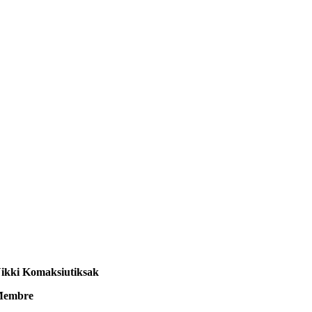
ikki Komaksiutiksak
Membre