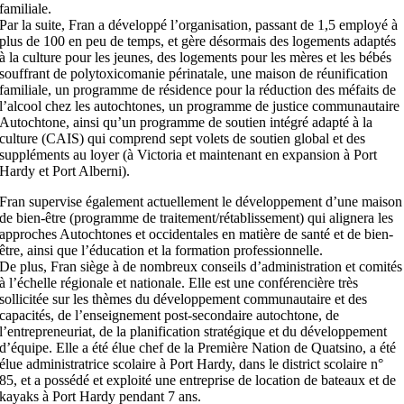
familiale.
Par la suite, Fran a développé l’organisation, passant de 1,5 employé à
plus de 100 en peu de temps, et gère désormais des logements adaptés
à la culture pour les jeunes, des logements pour les mères et les bébés
souffrant de polytoxicomanie périnatale, une maison de réunification
familiale, un programme de résidence pour la réduction des méfaits de
l’alcool chez les autochtones, un programme de justice communautaire
Autochtone, ainsi qu’un programme de soutien intégré adapté à la
culture (CAIS) qui comprend sept volets de soutien global et des
suppléments au loyer (à Victoria et maintenant en expansion à Port
Hardy et Port Alberni).
Fran supervise également actuellement le développement d’une maison
de bien-être (programme de traitement/rétablissement) qui alignera les
approches Autochtones et occidentales en matière de santé et de bien-
être, ainsi que l’éducation et la formation professionnelle.
De plus, Fran siège à de nombreux conseils d’administration et comités
à l’échelle régionale et nationale. Elle est une conférencière très
sollicitée sur les thèmes du développement communautaire et des
capacités, de l’enseignement post-secondaire autochtone, de
l’entrepreneuriat, de la planification stratégique et du développement
d’équipe. Elle a été élue chef de la Première Nation de Quatsino, a été
élue administratrice scolaire à Port Hardy, dans le district scolaire n°
85, et a possédé et exploité une entreprise de location de bateaux et de
kayaks à Port Hardy pendant 7 ans.