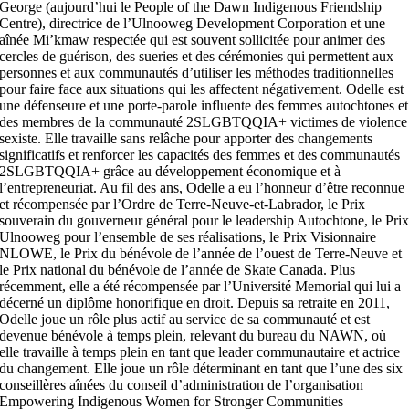
George (aujourd’hui le People of the Dawn Indigenous Friendship
Centre), directrice de l’Ulnooweg Development Corporation et une
aînée Mi’kmaw respectée qui est souvent sollicitée pour animer des
cercles de guérison, des sueries et des cérémonies qui permettent aux
personnes et aux communautés d’utiliser les méthodes traditionnelles
pour faire face aux situations qui les affectent négativement.
Odelle est
une défenseure et une porte-parole influente des femmes autochtones et
des membres de la communauté 2SLGBTQQIA+ victimes de violence
sexiste. Elle travaille sans relâche pour apporter des changements
significatifs et renforcer les capacités des femmes et des communautés
2SLGBTQQIA+ grâce au développement économique et à
l’entrepreneuriat. Au fil des ans, Odelle a eu l’honneur d’être reconnue
et récompensée par l’Ordre de Terre-Neuve-et-Labrador, le Prix
souverain du gouverneur général pour le leadership Autochtone, le Pri
Ulnooweg pour l’ensemble de ses réalisations, le Prix Visionnaire
NLOWE, le Prix du bénévole de l’année de l’ouest de Terre-Neuve et
le Prix national du bénévole de l’année de Skate Canada. Plus
récemment, elle a été récompensée par l’Université Memorial qui lui a
décerné un diplôme honorifique en droit.
Depuis sa retraite en 2011,
Odelle joue un rôle plus actif au service de sa communauté et est
devenue bénévole à temps plein, relevant du bureau du NAWN, où
elle travaille à temps plein en tant que leader communautaire et actrice
du changement. Elle joue un rôle déterminant en tant que l’une des six
conseillères aînées du conseil d’administration de l’organisation
Empowering Indigenous Women for Stronger Communities