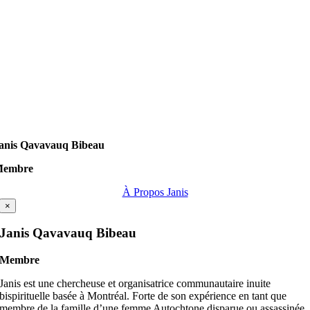
anis Qavavauq Bibeau
Membre
À Propos Janis
×
Janis Qavavauq Bibeau
Membre
Janis est une chercheuse et organisatrice communautaire inuite
bispirituelle basée à Montréal. Forte de son expérience en tant que
membre de la famille d’une femme Autochtone disparue ou assassinée,