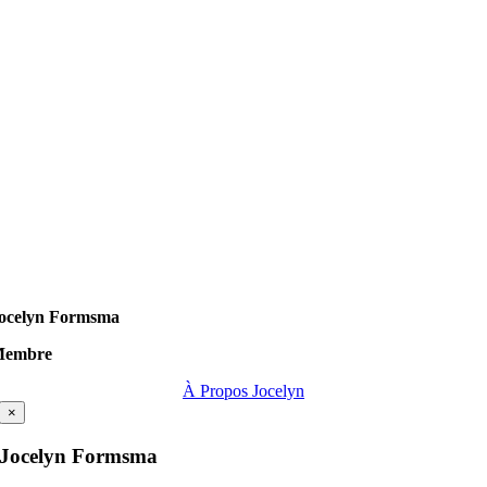
ocelyn Formsma
Membre
À Propos Jocelyn
×
Jocelyn Formsma